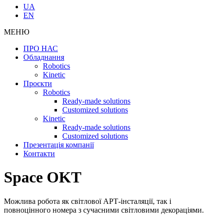
UA
EN
МЕНЮ
ПРО НАС
Обладнання
Robotics
Kinetic
Проєкти
Robotics
Ready-made solutions
Customized solutions
Kinetic
Ready-made solutions
Customized solutions
Презентація компанії
Контакти
Space OKT
Можлива робота як світлової АРТ-інсталяції, так і
повноцінного номера з сучасними світловими декораціями.